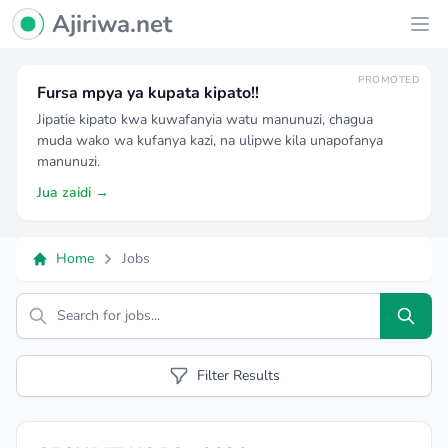
Ajiriwa Network Logo
Ajiriwa.net
Ope
PROMOTED
Fursa mpya ya kupata kipato!!
Jipatie kipato kwa kuwafanyia watu manunuzi, chagua
muda wako wa kufanya kazi, na ulipwe kila unapofanya
manunuzi.
Jua zaidi →
Home
Jobs
Search
Filter Results