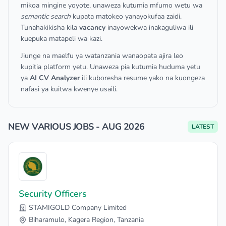
mikoa mingine yoyote, unaweza kutumia mfumo wetu wa
semantic search
kupata matokeo yanayokufaa zaidi.
Tunahakikisha kila
vacancy
inayowekwa inakaguliwa ili
kuepuka matapeli wa kazi.
Jiunge na maelfu ya watanzania wanaopata ajira leo
kupitia platform yetu. Unaweza pia kutumia huduma yetu
ya
AI CV Analyzer
ili kuboresha resume yako na kuongeza
nafasi ya kuitwa kwenye usaili.
NEW VARIOUS JOBS - AUG 2026
LATEST
Security Officers
STAMIGOLD Company Limited
Biharamulo, Kagera Region, Tanzania