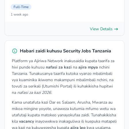
Full-Time
1 week ago
View Details
Habari zaidi kuhusu Security Jobs Tanzania
Platform ya Ajiriwa Network inakusaidia kupata taarifa za
hivi punde kuhusu
nafasi za kazi
na
ajira mpya
nchini
Tanzania. Tunakusanya taarifa kutoka vyanzo mbalimbali
vya kuaminika ikiwemo makampuni mbalimbali nchini, na
tovuti za serikali (Utumishi Portal) ili kuhakikisha hupitwi
na
nafasi za kazi 2026
.
Kama unatafuta kazi Dar es Salaam, Arusha, Mwanza au
mikoa mingine yoyote, unaweza kutumia mfumo wetu wa
utafutaji kupata matokeo yanayokufaa zaidi. Tunahakikisha
kila
vacancy
inayowekwa inakaguliwa ili kuepuka matapeli
wa kazi na kukuwezesha kupata
ajira leo
kwa usalama.